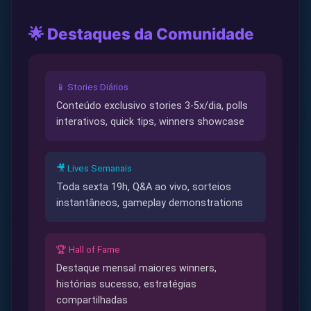
🌟 Destaques da Comunidade
📱 Stories Diários
Conteúdo exclusivo stories 3-5x/dia, polls
interativos, quick tips, winners showcase
🎥 Lives Semanais
Toda sexta 19h, Q&A ao vivo, sorteios
instantâneos, gameplay demonstrations
🏆 Hall of Fame
Destaque mensal maiores winners,
histórias sucesso, estratégias
compartilhadas