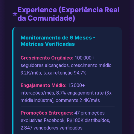
Experience (Experiência Real
⭐
da Comunidade)
Monitoramento de 6 Meses -
Métricas Verificadas
Crescimento Orgânico:
100.000+
seguidores alcançados, crescimento médio
3.2K/mês, taxa retenção 94.7%
Engajamento Médio:
15.000+
interações/mês, 8.7% engagement rate (3x
média indústria), comments 2.4K/mês
Promoções Entregues:
47 promoções
exclusivas Facebook, R$180K distribuídos,
2.847 vencedores verificados