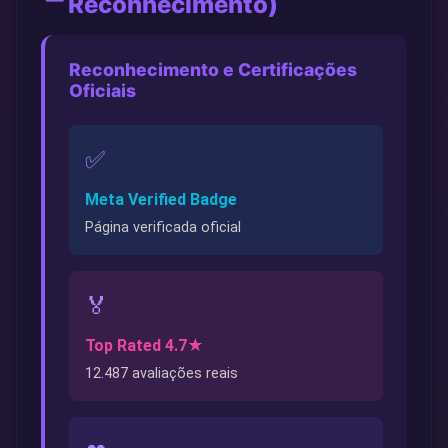
Reconhecimento)
Reconhecimento e Certificações
Oficiais
✅
Meta Verified Badge
Página verificada oficial
🏅
Top Rated 4.7★
12.487 avaliações reais