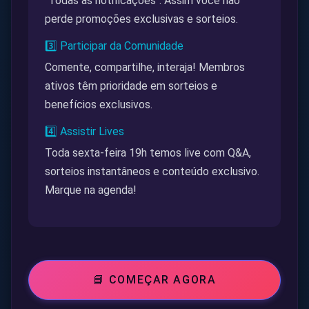
"Todas as notificações". Assim você não
perde promoções exclusivas e sorteios.
3️⃣ Participar da Comunidade
Comente, compartilhe, interaja! Membros
ativos têm prioridade em sorteios e
benefícios exclusivos.
4️⃣ Assistir Lives
Toda sexta-feira 19h temos live com Q&A,
sorteios instantâneos e conteúdo exclusivo.
Marque na agenda!
📘 COMEÇAR AGORA