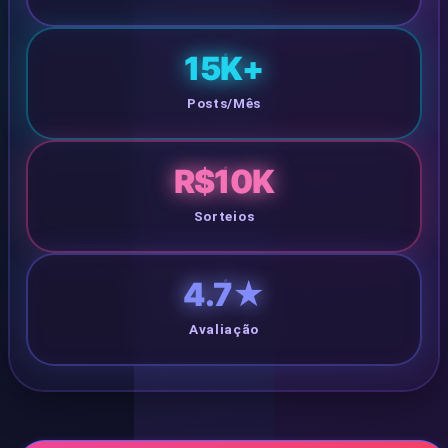
VIP
15K+
Posts/Mês
🏆 PLATAFORMA
R$10K
Plataforma
Sorteios
Bet
4.7★
Win
Avaliação
APP