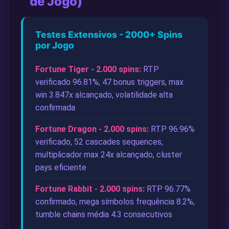
de Jogo)
Testes Extensivos - 2000+ Spins
por Jogo
Fortune Tiger - 2.000 spins:
RTP
verificado 96.81%, 47 bonus triggers, max
win 3.847x alcançado, volatilidade alta
confirmada
Fortune Dragon - 2.000 spins:
RTP 96.96%
verificado, 52 cascades sequences,
multiplicador max 24x alcançado, cluster
pays eficiente
Fortune Rabbit - 2.000 spins:
RTP 96.77%
confirmado, mega símbolos frequência 8.2%,
tumble chains média 4.3 consecutivos