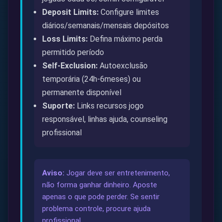
Deposit Limits:
Configure limites
diários/semanais/mensais depósitos
Loss Limits:
Defina máximo perda
permitido período
Self-Exclusion:
Autoexclusão
temporária (24h-6meses) ou
permanente disponível
Suporte:
Links recursos jogo
responsável, linhas ajuda, counseling
profissional
Aviso:
Jogar deve ser entretenimento,
não forma ganhar dinheiro. Aposte
apenas o que pode perder. Se sentir
problema controle, procure ajuda
profissional.