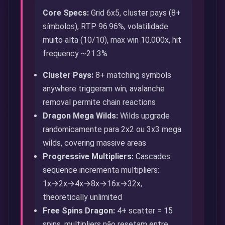
Core Specs:
Grid 6x5, cluster pays (8+
símbolos), RTP 96.96%, volatilidade
muito alta (10/10), max win 10.000x, hit
frequency ~21.3%
Cluster Pays:
8+ matching symbols
anywhere triggeram win, avalanche
removal permite chain reactions
Dragon Mega Wilds:
Wilds upgrade
randomicamente para 2x2 ou 3x3 mega
wilds, covering massive areas
Progressive Multipliers:
Cascades
sequence incrementa multipliers:
1x→2x→4x→8x→16x→32x,
theoretically unlimited
Free Spins Dragon:
4+ scatter = 15
spins, multipliers não resetam entre