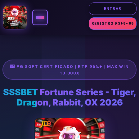
ENTRAR
REGISTRO R$+9~99
🎰 JOGOS
🎰 PG SOFT CERTIFICADO | RTP 96%+ | MAX WIN
Slot
10.000X
Cassino
SSSBET Fortune Series - Tiger,
Dragon, Rabbit, OX 2026
Fortune
Jogos