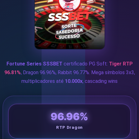
Game
Lottery
Fortune Series SSSBET
certificado PG Soft:
Tiger RTP
👤 CONTA
96.81%
, Dragon 96.96%, Rabbit 96.77%. Mega símbolos 3x3,
multiplicadores até
10.000x
, cascading wins
Login
Cadastro
96.96%
Bônus
RTP Dragon