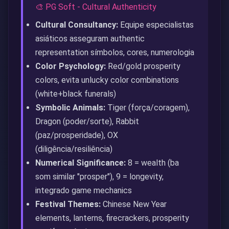
🎨 PG Soft - Cultural Authenticity
Cultural Consultancy:
Equipe especialistas
asiáticos asseguram authentic
representation símbolos, cores, numerologia
Color Psychology:
Red/gold prosperity
colors, evita unlucky color combinations
(white+black funerals)
Symbolic Animals:
Tiger (força/coragem),
Dragon (poder/sorte), Rabbit
(paz/prosperidade), OX
(diligência/resiliência)
Numerical Significance:
8 = wealth (ba
som similar "prosper"), 9 = longevity,
integrado game mechanics
Festival Themes:
Chinese New Year
elements, lanterns, firecrackers, prosperity