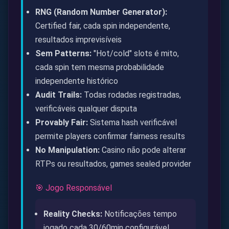
RNG (Random Number Generator):
Certified fair, cada spin independente,
resultados imprevisíveis
Sem Patterns:
"Hot/cold" slots é mito,
cada spin tem mesma probabilidade
independente histórico
Audit Trails:
Todas rodadas registradas,
verificáveis qualquer disputa
Provably Fair:
Sistema hash verificável
permite players confirmar fairness results
No Manipulation:
Casino não pode alterar
RTPs ou resultados, games sealed provider
🎯 Jogo Responsável
Reality Checks:
Notificações tempo
jogado cada 30/60min configurável