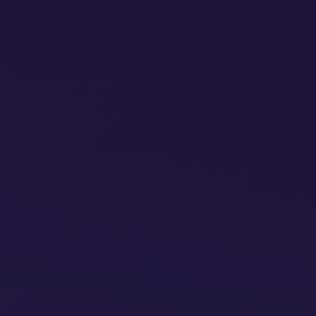
📱 DOWNLOAD
APK
Download
Baixar