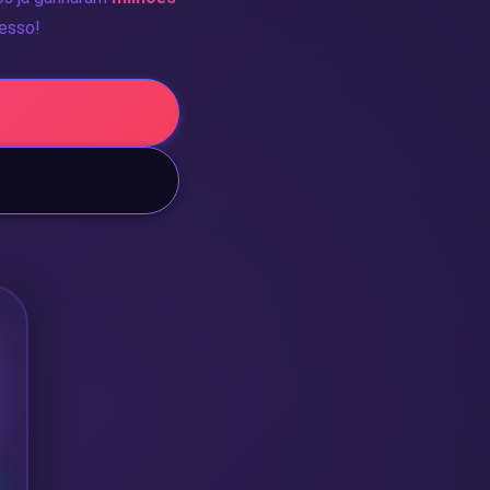
cesso!