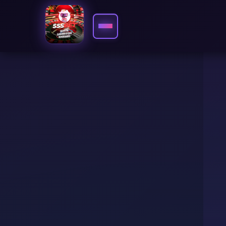
🎰 JOGOS
Slot
Cassino
Fortune
Jogos