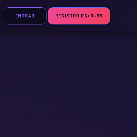
ENTRAR
REGISTRO R$+9~99
👤 CONTA
Login
Cadastro
Bônus
VIP