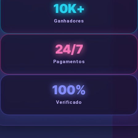
10K+
Ganhadores
24/7
Pagamentos
100%
Verificado